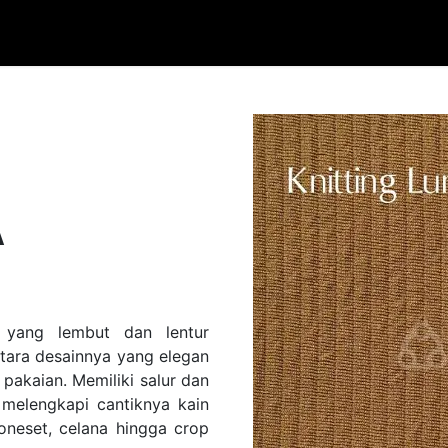
PROMO
INSPIRASI FASHION
BLOG & ARTIKEL
KOLEKS
A
yang lembut dan lentur
tara desainnya yang elegan
akaian. Memiliki salur dan
 melengkapi cantiknya kain
 oneset, celana hingga crop